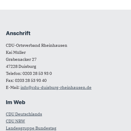
Anschrift
Fußbereich
CDU-Ortsverband Rheinhausen
Kai Müller
Grabenacker 27
47228
Duisburg
Telefon:
0203 28 53 93 0
Fax:
0203 28 53 93 40
E-Mail:
info@cdu-duisburg-rheinhausen.de
Im Web
CDU Deutschlands
CDU NRW
Landesgruppe Bundestag